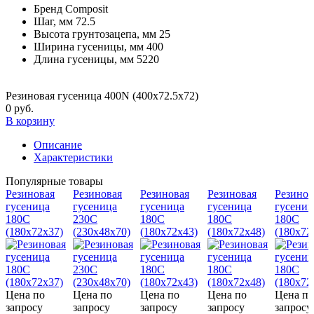
Бренд
Composit
Шаг, мм
72.5
Высота грунтозацепа, мм
25
Ширина гусеницы, мм
400
Длина гусеницы, мм
5220
Резиновая гусеница 400N (400х72.5х72)
0 руб.
В корзину
Описание
Характеристики
Популярные товары
Резиновая
Резиновая
Резиновая
Резиновая
Резинов
гусеница
гусеница
гусеница
гусеница
гусениц
180С
230C
180С
180С
180С
(180х72х37)
(230х48х70)
(180х72х43)
(180х72х48)
(180х72
Цена по
Цена по
Цена по
Цена по
Цена по
запросу
запросу
запросу
запросу
запросу