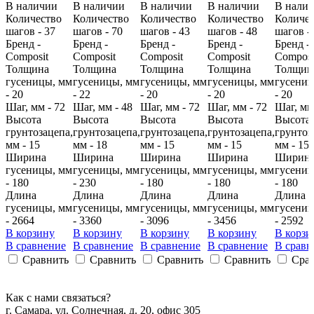
В наличии
В наличии
В наличии
В наличии
В нали
Количество
Количество
Количество
Количество
Количес
шагов - 37
шагов - 70
шагов - 43
шагов - 48
шагов -
Бренд -
Бренд -
Бренд -
Бренд -
Бренд -
Composit
Composit
Composit
Composit
Composi
Толщина
Толщина
Толщина
Толщина
Толщин
гусеницы, мм
гусеницы, мм
гусеницы, мм
гусеницы, мм
гусениц
- 20
- 22
- 20
- 20
- 20
Шаг, мм - 72
Шаг, мм - 48
Шаг, мм - 72
Шаг, мм - 72
Шаг, мм
Высота
Высота
Высота
Высота
Высота
грунтозацепа,
грунтозацепа,
грунтозацепа,
грунтозацепа,
грунтоз
мм - 15
мм - 18
мм - 15
мм - 15
мм - 15
Ширина
Ширина
Ширина
Ширина
Ширин
гусеницы, мм
гусеницы, мм
гусеницы, мм
гусеницы, мм
гусениц
- 180
- 230
- 180
- 180
- 180
Длина
Длина
Длина
Длина
Длина
гусеницы, мм
гусеницы, мм
гусеницы, мм
гусеницы, мм
гусениц
- 2664
- 3360
- 3096
- 3456
- 2592
В корзину
В корзину
В корзину
В корзину
В корзи
В сравнение
В сравнение
В сравнение
В сравнение
В сравн
Сравнить
Сравнить
Сравнить
Сравнить
Сра
Как с нами связаться?
г. Самара, ул. Солнечная, д. 20, офис 305