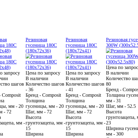
вая
Резиновая
Резиновая
Резиновая гус
ца 180С
гусеница 180С
гусеница 180С
300W (300х52.
2х48)
(180х72х36)
(180х72х41)
Цена по запро
о запросу
Цена по запросу
Цена по запросу
В наличии
ичии
В наличии
В наличии
Количество ша
ство шагов
Количество шагов
Количество шагов
80
- 36
- 41
Бренд - Compos
- Composit
Бренд - Composit
Бренд - Composit
Толщина гусе
на
Толщина
Толщина
мм - 31
цы, мм - 20
гусеницы, мм - 20
гусеницы, мм - 20
Шаг, мм - 52.5
м - 72
Шаг, мм - 72
Шаг, мм - 72
Высота
а
Высота
Высота
грунтозацепа, 
зацепа, мм -
грунтозацепа, мм -
грунтозацепа, мм -
23
15
15
Ширина гусен
на
Ширина
Ширина
мм - 300