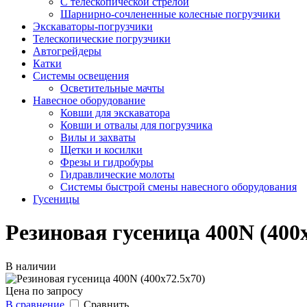
С телескопической стрелой
Шарнирно-сочлененные колесные погрузчики
Экскаваторы-погрузчики
Телескопические погрузчики
Автогрейдеры
Катки
Системы освещения
Осветительные мачты
Навесное оборудование
Ковши для экскаватора
Ковши и отвалы для погрузчика
Вилы и захваты
Щетки и косилки
Фрезы и гидробуры
Гидравлические молоты
Системы быстрой смены навесного оборудования
Гусеницы
Резиновая гусеница 400N (400х
В наличии
Цена по запросу
В сравнение
Сравнить