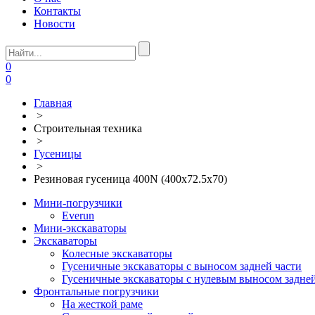
Контакты
Новости
0
0
Главная
>
Строительная техника
>
Гусеницы
>
Резиновая гусеница 400N (400х72.5х70)
Мини-погрузчики
Everun
Мини-экскаваторы
Экскаваторы
Колесные экскаваторы
Гусеничные экскаваторы с выносом задней части
Гусеничные экскаваторы с нулевым выносом задней
Фронтальные погрузчики
На жесткой раме