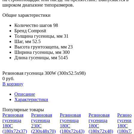
широком диапазоне типоразмеров.
Общие характеристики
Количество шагов
98
Бренд
Composit
Толщина гусеницы, мм
31
Шаг, мм
52.5
Высота грунтозацепа, мм
23
Ширина гусеницы, мм
300
Длина гусеницы, мм
5145
Резиновая гусеница 300W (300х52.5х98)
0 руб.
В корзину
Описание
Характеристики
Популярные товары
Резиновая
Резиновая
Резиновая
Резиновая
Резинов
гусеница
гусеница
гусеница
гусеница
гусениц
180С
230C
180С
180С
180С
(180х72х37)
(230х48х70)
(180х72х43)
(180х72х48)
(180х72