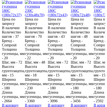
Цена по
Цена по
Цена по
Цена по
Цена по
запросу
запросу
запросу
запросу
запросу
В наличии
В наличии
В наличии
В наличии
В нали
Количество
Количество
Количество
Количество
Количес
шагов - 37
шагов - 70
шагов - 43
шагов - 48
шагов -
Бренд -
Бренд -
Бренд -
Бренд -
Бренд -
Composit
Composit
Composit
Composit
Composi
Толщина
Толщина
Толщина
Толщина
Толщин
гусеницы, мм
гусеницы, мм
гусеницы, мм
гусеницы, мм
гусениц
- 20
- 22
- 20
- 20
- 20
Шаг, мм - 72
Шаг, мм - 48
Шаг, мм - 72
Шаг, мм - 72
Шаг, мм
Высота
Высота
Высота
Высота
Высота
грунтозацепа,
грунтозацепа,
грунтозацепа,
грунтозацепа,
грунтоз
мм - 15
мм - 18
мм - 15
мм - 15
мм - 15
Ширина
Ширина
Ширина
Ширина
Ширин
гусеницы, мм
гусеницы, мм
гусеницы, мм
гусеницы, мм
гусениц
- 180
- 230
- 180
- 180
- 180
Длина
Длина
Длина
Длина
Длина
гусеницы, мм
гусеницы, мм
гусеницы, мм
гусеницы, мм
гусениц
- 2664
- 3360
- 3096
- 3456
- 2592
В корзину
В корзину
В корзину
В корзину
В корзи