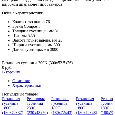
широком диапазоне типоразмеров.
Общие характеристики
Количество шагов
76
Бренд
Composit
Толщина гусеницы, мм
31
Шаг, мм
52.5
Высота грунтозацепа, мм
23
Ширина гусеницы, мм
300
Длина гусеницы, мм
3990
Резиновая гусеница 300N (300х52.5х76)
0 руб.
В корзину
Описание
Характеристики
Популярные товары
Резиновая
Резиновая
Резиновая
Резиновая
Резинов
гусеница
гусеница
гусеница
гусеница
гусениц
180С
230C
180С
180С
180С
(180х72х37)
(230х48х70)
(180х72х43)
(180х72х48)
(180х72