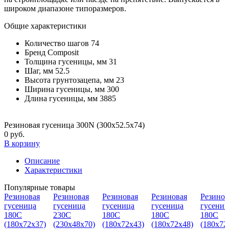
широком диапазоне типоразмеров.
Общие характеристики
Количество шагов
74
Бренд
Composit
Толщина гусеницы, мм
31
Шаг, мм
52.5
Высота грунтозацепа, мм
23
Ширина гусеницы, мм
300
Длина гусеницы, мм
3885
Резиновая гусеница 300N (300х52.5х74)
0 руб.
В корзину
Описание
Характеристики
Популярные товары
Резиновая
Резиновая
Резиновая
Резиновая
Резинов
гусеница
гусеница
гусеница
гусеница
гусениц
180С
230C
180С
180С
180С
(180х72х37)
(230х48х70)
(180х72х43)
(180х72х48)
(180х72