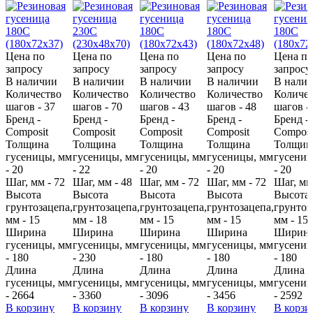
Цена по
Цена по
Цена по
Цена по
Цена по
запросу
запросу
запросу
запросу
запросу
В наличии
В наличии
В наличии
В наличии
В нали
Количество
Количество
Количество
Количество
Количес
шагов - 37
шагов - 70
шагов - 43
шагов - 48
шагов -
Бренд -
Бренд -
Бренд -
Бренд -
Бренд -
Composit
Composit
Composit
Composit
Composi
Толщина
Толщина
Толщина
Толщина
Толщин
гусеницы, мм
гусеницы, мм
гусеницы, мм
гусеницы, мм
гусениц
- 20
- 22
- 20
- 20
- 20
Шаг, мм - 72
Шаг, мм - 48
Шаг, мм - 72
Шаг, мм - 72
Шаг, мм
Высота
Высота
Высота
Высота
Высота
грунтозацепа,
грунтозацепа,
грунтозацепа,
грунтозацепа,
грунтоз
мм - 15
мм - 18
мм - 15
мм - 15
мм - 15
Ширина
Ширина
Ширина
Ширина
Ширин
гусеницы, мм
гусеницы, мм
гусеницы, мм
гусеницы, мм
гусениц
- 180
- 230
- 180
- 180
- 180
Длина
Длина
Длина
Длина
Длина
гусеницы, мм
гусеницы, мм
гусеницы, мм
гусеницы, мм
гусениц
- 2664
- 3360
- 3096
- 3456
- 2592
В корзину
В корзину
В корзину
В корзину
В корзи