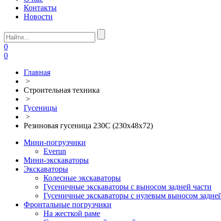
Контакты
Новости
0
0
Главная
>
Строительная техника
>
Гусеницы
>
Резиновая гусеница 230C (230х48х72)
Мини-погрузчики
Everun
Мини-экскаваторы
Экскаваторы
Колесные экскаваторы
Гусеничные экскаваторы с выносом задней части
Гусеничные экскаваторы с нулевым выносом задней
Фронтальные погрузчики
На жесткой раме