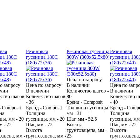
вая
Резиновая
Резиновая гусеница
Резиновая
ца 180С
гусеница 180С
300W (300х52.5х80)
гусеница 180
2х48)
(180х72х36)
(180х72х40)
Цена по запросу
о запросу
Цена по запросу
В наличии
Цена по запр
ичии
В наличии
Количество шагов -
В наличии
ство шагов
Количество шагов
80
Количество ш
- 36
Бренд - Composit
- 40
- Composit
Бренд - Composit
Толщина гусеницы,
Бренд - Compo
на
Толщина
мм - 31
Толщина
цы, мм - 20
гусеницы, мм - 20
Шаг, мм - 52.5
гусеницы, мм 
м - 72
Шаг, мм - 72
Высота
Шаг, мм - 72
а
Высота
грунтозацепа, мм -
Высота
зацепа, мм -
грунтозацепа, мм -
23
грунтозацепа,