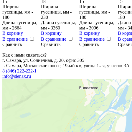
15
18
15
15
Ширина
Ширина
Ширина
Шири
гусеницы, мм -
гусеницы, мм -
гусеницы, мм -
гусени
180
230
180
180
Длина гусеницы,
Длина гусеницы,
Длина гусеницы,
Длина 
мм - 2664
мм - 3360
мм - 3096
мм - 3
В корзину
В корзину
В корзину
В корз
В сравнение
В сравнение
В сравнение
В сра
Сравнить
Сравнить
Сравнить
Сравн
Как с нами связаться?
г. Самара, ул. Солнечная, д. 20, офис 305
г. Самара, Московское шоссе, 19-ый км, улица 1-ая, участок 3А
8 (846) 222-222-1
info@slenax.ru