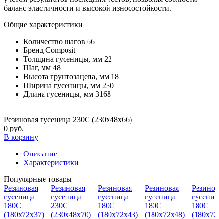
баланс эластичности и высокой износостойкости.
Общие характеристики
Количество шагов
66
Бренд
Composit
Толщина гусеницы, мм
22
Шаг, мм
48
Высота грунтозацепа, мм
18
Ширина гусеницы, мм
230
Длина гусеницы, мм
3168
Резиновая гусеница 230C (230х48х66)
0 руб.
В корзину
Описание
Характеристики
Популярные товары
Резиновая
Резиновая
Резиновая
Резиновая
Резинов
гусеница
гусеница
гусеница
гусеница
гусениц
180С
230C
180С
180С
180С
(180х72х37)
(230х48х70)
(180х72х43)
(180х72х48)
(180х72