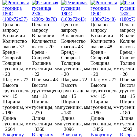
Цена по
Цена по
Цена по
Цена по
Цена по
запросу
запросу
запросу
запросу
запросу
В наличии
В наличии
В наличии
В наличии
В нали
Количество
Количество
Количество
Количество
Количес
шагов - 37
шагов - 70
шагов - 43
шагов - 48
шагов -
Бренд -
Бренд -
Бренд -
Бренд -
Бренд -
Composit
Composit
Composit
Composit
Composi
Толщина
Толщина
Толщина
Толщина
Толщин
гусеницы, мм
гусеницы, мм
гусеницы, мм
гусеницы, мм
гусениц
- 20
- 22
- 20
- 20
- 20
Шаг, мм - 72
Шаг, мм - 48
Шаг, мм - 72
Шаг, мм - 72
Шаг, мм
Высота
Высота
Высота
Высота
Высота
грунтозацепа,
грунтозацепа,
грунтозацепа,
грунтозацепа,
грунтоз
мм - 15
мм - 18
мм - 15
мм - 15
мм - 15
Ширина
Ширина
Ширина
Ширина
Ширин
гусеницы, мм
гусеницы, мм
гусеницы, мм
гусеницы, мм
гусениц
- 180
- 230
- 180
- 180
- 180
Длина
Длина
Длина
Длина
Длина
гусеницы, мм
гусеницы, мм
гусеницы, мм
гусеницы, мм
гусениц
- 2664
- 3360
- 3096
- 3456
- 2592
В корзину
В корзину
В корзину
В корзину
В корзи