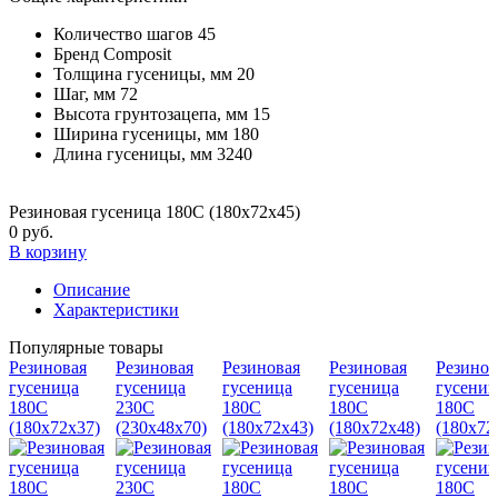
Количество шагов
45
Бренд
Composit
Толщина гусеницы, мм
20
Шаг, мм
72
Высота грунтозацепа, мм
15
Ширина гусеницы, мм
180
Длина гусеницы, мм
3240
Резиновая гусеница 180С (180х72х45)
0 руб.
В корзину
Описание
Характеристики
Популярные товары
Резиновая
Резиновая
Резиновая
Резиновая
Резинов
гусеница
гусеница
гусеница
гусеница
гусениц
180С
230C
180С
180С
180С
(180х72х37)
(230х48х70)
(180х72х43)
(180х72х48)
(180х72