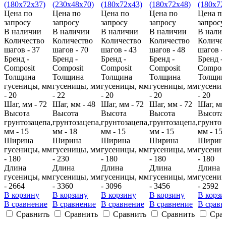
Цена по
Цена по
Цена по
Цена по
Цена по
запросу
запросу
запросу
запросу
запросу
В наличии
В наличии
В наличии
В наличии
В нали
Количество
Количество
Количество
Количество
Количес
шагов - 37
шагов - 70
шагов - 43
шагов - 48
шагов -
Бренд -
Бренд -
Бренд -
Бренд -
Бренд -
Composit
Composit
Composit
Composit
Composi
Толщина
Толщина
Толщина
Толщина
Толщин
гусеницы, мм
гусеницы, мм
гусеницы, мм
гусеницы, мм
гусениц
- 20
- 22
- 20
- 20
- 20
Шаг, мм - 72
Шаг, мм - 48
Шаг, мм - 72
Шаг, мм - 72
Шаг, мм
Высота
Высота
Высота
Высота
Высота
грунтозацепа,
грунтозацепа,
грунтозацепа,
грунтозацепа,
грунтоз
мм - 15
мм - 18
мм - 15
мм - 15
мм - 15
Ширина
Ширина
Ширина
Ширина
Ширин
гусеницы, мм
гусеницы, мм
гусеницы, мм
гусеницы, мм
гусениц
- 180
- 230
- 180
- 180
- 180
Длина
Длина
Длина
Длина
Длина
гусеницы, мм
гусеницы, мм
гусеницы, мм
гусеницы, мм
гусениц
- 2664
- 3360
- 3096
- 3456
- 2592
В корзину
В корзину
В корзину
В корзину
В корзи
В сравнение
В сравнение
В сравнение
В сравнение
В сравн
Сравнить
Сравнить
Сравнить
Сравнить
Сра