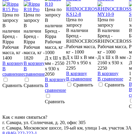
Цена по
Цена по
Цена по
запросу
Цена по
Цена по
Це
запросу
запросу
В
запросу
запросу
за
В
В
наличии
В наличии
В наличии
В 
наличии
наличии
Бренд -
Бренд -
Бренд -
Бр
Бренд -
Бренд -
Rippa
RHINOCEROS
RHINOCEROS
Su
Rippa
Rippa
Рабочая
Рабочая масса,
Рабочая масса,
Ра
Рабочая
Рабочая
масса, кг -
кг - 1000
кг - 1000
ма
масса, кг -
масса, кг -
1000
Д x Ш x В мм -
Д x Ш x В мм -
28
1400
1820
Д x Ш x В
2170 х 950 х
2160 х 930 х
Д 
В корзину
В корзину
мм - 2550
2295
2250
мм
В
В
х 930 х
В корзину
В корзину
1.
сравнение
сравнение
2050
В сравнение
В сравнение
2.
В корзину
В 
В
Сравнить
Сравнить
Сравнить
Сравнить
В
сравнение
ср
Сравнить
Ср
Как с нами связаться?
г. Самара, ул. Солнечная, д. 20, офис 305
г. Самара, Московское шоссе, 19-ый км, улица 1-ая, участок 3А
8 (846) 222-222-1