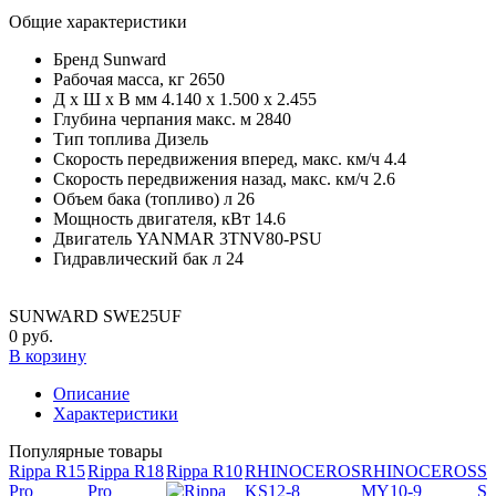
Общие характеристики
Бренд
Sunward
Рабочая масса, кг
2650
Д x Ш x В мм
4.140 х 1.500 х 2.455
Глубина черпания макс. м
2840
Тип топлива
Дизель
Скорость передвижения вперед, макс. км/ч
4.4
Скорость передвижения назад, макс. км/ч
2.6
Объем бака (топливо) л
26
Мощность двигателя, кВт
14.6
Двигатель
YANMAR 3TNV80-PSU
Гидравлический бак л
24
SUNWARD SWE25UF
0 руб.
В корзину
Описание
Характеристики
Популярные товары
Rippa R15
Rippa R18
Rippa R10
RHINOCEROS
RHINOCEROS
S
Pro
Pro
KS12-8
MY10-9
S