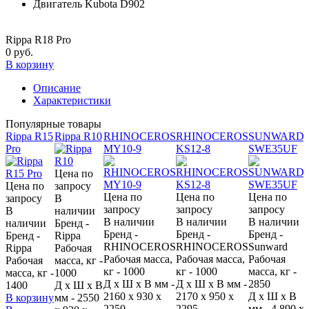
Двигатель
Kubota D902
Rippa R18 Pro
0 руб.
В корзину
Описание
Характеристики
Популярные товары
Rippa R15
Rippa R10
RHINOCEROS
RHINOCEROS
SUNWARD
Pro
MY10-9
KS12-8
SWE35UF
Цена по
Цена по
запросу
Цена по
Цена по
Цена по
запросу
В
запросу
запросу
запросу
В
наличии
В наличии
В наличии
В наличии
наличии
Бренд -
Бренд -
Бренд -
Бренд -
Бренд -
Rippa
RHINOCEROS
RHINOCEROS
Sunward
Rippa
Рабочая
Рабочая масса,
Рабочая масса,
Рабочая
Рабочая
масса, кг -
кг - 1000
кг - 1000
масса, кг -
м
масса, кг -
1000
Д x Ш x В мм -
Д x Ш x В мм -
2850
1400
Д x Ш x В
2160 х 930 х
2170 х 950 х
Д x Ш x В
В корзину
мм - 2550
2250
2295
мм - 4.890 x
м