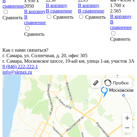
В
х 930 х
В корзину
В корзину
1.700 x
1
сравнение
2050
В сравнение
В сравнение
2.565
В корзину
В корзину
В
Сравнить
Сравнить
Сравнить
В
сравнение
сравнение
Сравнить
Сравнить
Как с нами связаться?
г. Самара, ул. Солнечная, д. 20, офис 305
г. Самара, Московское шоссе, 19-ый км, улица 1-ая, участок 3А
8 (846) 222-222-1
info@slenax.ru