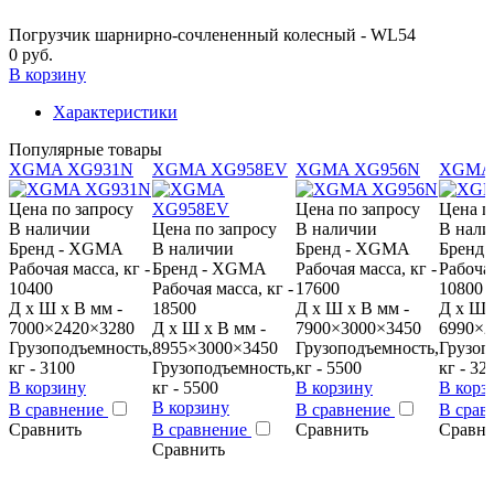
Погрузчик шарнирно-сочлененный колесный - WL54
0 руб.
В корзину
Характеристики
Популярные товары
XGMA XG931N
XGMA XG958EV
XGMA XG956N
XGMA
Цена по запросу
Цена по запросу
Цена п
В наличии
Цена по запросу
В наличии
В нали
Бренд - XGMA
В наличии
Бренд - XGMA
Бренд
Рабочая масса, кг -
Бренд - XGMA
Рабочая масса, кг -
Рабочая
10400
Рабочая масса, кг -
17600
10800
Д x Ш x В мм -
18500
Д x Ш x В мм -
Д x Ш 
7000×2420×3280
Д x Ш x В мм -
7900×3000×3450
6990×2
Грузоподъемность,
8955×3000×3450
Грузоподъемность,
Грузоп
кг - 3100
Грузоподъемность,
кг - 5500
кг - 32
В корзину
кг - 5500
В корзину
В корз
В корзину
В сравнение
В сравнение
В срав
Сравнить
В сравнение
Сравнить
Сравни
Сравнить