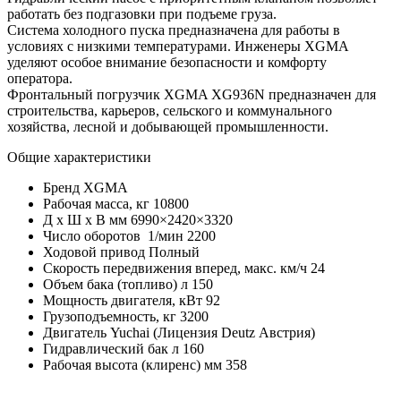
работать без подгазовки при подъеме груза.
Система холодного пуска предназначена для работы в
условиях с низкими температурами. Инженеры XGMA
уделяют особое внимание безопасности и комфорту
оператора.
Фронтальный погрузчик XGMA XG936N предназначен для
строительства, карьеров, сельского и коммунального
хозяйства, лесной и добывающей промышленности.
Общие характеристики
Бренд
XGMA
Рабочая масса, кг
10800
Д x Ш x В мм
6990×2420×3320
Число оборотов 1/мин
2200
Ходовой привод
Полный
Скорость передвижения вперед, макс. км/ч
24
Объем бака (топливо) л
150
Мощность двигателя, кВт
92
Грузоподъемность, кг
3200
Двигатель
Yuchai (Лицензия Deutz Австрия)
Гидравлический бак л
160
Рабочая высота (клиренс) мм
358