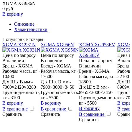
XGMA XG936N
0 руб.
В корзину
Описание
Характеристики
Популярные товары
XGMA XG931N
XGMA XG956N
XGMA XG958EV
XGMA
Цена по запросу
Цена по запросу
Цена п
В наличии
В наличии
Цена по запросу
В нали
Бренд - XGMA
Бренд - XGMA
В наличии
Бренд
Рабочая масса, кг -
Рабочая масса, кг -
Бренд - XGMA
Рабочая
10400
17600
Рабочая масса, кг -
22100
Д x Ш x В мм -
Д x Ш x В мм -
18500
Д x Ш 
7000×2420×3280
7900×3000×3450
Д x Ш x В мм -
8909×3
Грузоподъемность,
Грузоподъемность,
8955×3000×3450
Грузоп
кг - 3100
кг - 5500
Грузоподъемность,
кг - 70
В корзину
В корзину
кг - 5500
В корз
В корзину
В сравнение
В сравнение
В срав
Сравнить
Сравнить
В сравнение
Сравни
Сравнить