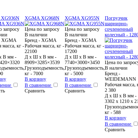
 XG936N
XGMA XG968N
XGMA XG955N
Погрузчик
шарнирно-
о запросу
Цена по запросу
Цена по запросу
сочлененный
чии
В наличии
В наличии
колесный - 128
 - XGMA
Бренд - XGMA
Бренд - XGMA
 масса, кг -
Рабочая масса, кг -
Рабочая масса, кг -
22100
17200
x В мм -
Д x Ш x В мм -
Д x Ш x В мм -
420×3320
8909×3285×3539
7740×3000×3450
Цена по запрос
одъемность,
Грузоподъемность,
Грузоподъемность,
В наличии
00
кг - 7000
кг - 5000
Бренд -
ину
В корзину
В корзину
WEIDEMANN
Рабочая масса, к
нение
В сравнение
В сравнение
2 380
ть
Сравнить
Сравнить
Д x Ш x В мм -
3302 х 1210 х 2
Грузоподъемнос
кг - 588
В корзину
В сравнение
Сравнить