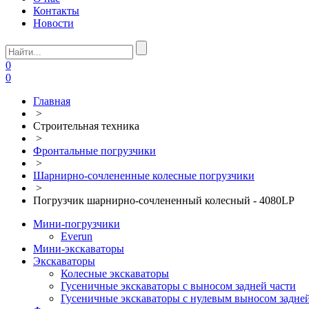
Контакты
Новости
0
0
Главная
>
Строительная техника
>
Фронтальные погрузчики
>
Шарнирно-сочлененные колесные погрузчики
>
Погрузчик шарнирно-сочлененный колесный - 4080LP
Мини-погрузчики
Everun
Мини-экскаваторы
Экскаваторы
Колесные экскаваторы
Гусеничные экскаваторы с выносом задней части
Гусеничные экскаваторы с нулевым выносом задней