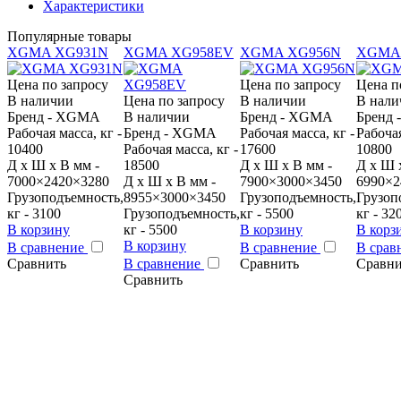
Характеристики
Популярные товары
XGMA XG931N
XGMA XG958EV
XGMA XG956N
XGMA
Цена по запросу
Цена по запросу
Цена п
В наличии
Цена по запросу
В наличии
В нали
Бренд - XGMA
В наличии
Бренд - XGMA
Бренд
Рабочая масса, кг -
Бренд - XGMA
Рабочая масса, кг -
Рабочая
10400
Рабочая масса, кг -
17600
10800
Д x Ш x В мм -
18500
Д x Ш x В мм -
Д x Ш 
7000×2420×3280
Д x Ш x В мм -
7900×3000×3450
6990×2
Грузоподъемность,
8955×3000×3450
Грузоподъемность,
Грузоп
кг - 3100
Грузоподъемность,
кг - 5500
кг - 32
В корзину
кг - 5500
В корзину
В корз
В корзину
В сравнение
В сравнение
В срав
Сравнить
В сравнение
Сравнить
Сравни
Сравнить