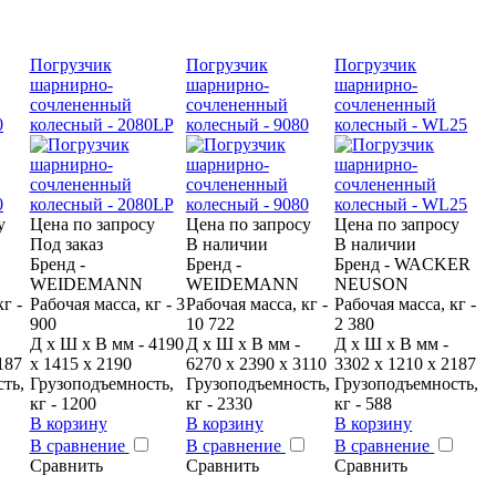
Погрузчик
Погрузчик
Погрузчик
шарнирно-
шарнирно-
шарнирно-
сочлененный
сочлененный
сочлененный
0
колесный - 2080LP
колесный - 9080
колесный - WL25
у
Цена по запросу
Цена по запросу
Цена по запросу
Под заказ
В наличии
В наличии
Бренд -
Бренд -
Бренд - WACKER
WEIDEMANN
WEIDEMANN
NEUSON
г -
Рабочая масса, кг - 3
Рабочая масса, кг -
Рабочая масса, кг -
900
10 722
2 380
Д x Ш x В мм - 4190
Д x Ш x В мм -
Д x Ш x В мм -
187
х 1415 х 2190
6270 х 2390 х 3110
3302 х 1210 х 2187
ть,
Грузоподъемность,
Грузоподъемность,
Грузоподъемность,
кг - 1200
кг - 2330
кг - 588
В корзину
В корзину
В корзину
В сравнение
В сравнение
В сравнение
Сравнить
Сравнить
Сравнить