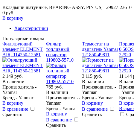
Вкладыши шатунные, BEARING ASSY, PIN US, 129927-23610
0 руб.
В корзину
Характеристики
Популярные товары
Фильтруюший
Фильтр
Термостат на
Порше
элемент ELEMENT
топливный
двигатель Yanmar
0.50OS
AIR, 114250-12581
сепаратор
121850-49811
22920
119802-55710
2 149 руб.
3 115 руб.
11 144 
В наличии
В наличии
В нали
Производитель -
765 руб.
Производитель -
Произв
Yanmar
В наличии
Yanmar
- Yanm
Бренд - Yanmar
Производитель -
Бренд - Yanmar
Бренд 
В корзину
Yanmar
В корзину
В корз
Бренд - Yanmar
В срав
В сравнение
В сравнение
В корзину
Сравнить
Сравнить
Сра
В сравнение
Сравнить