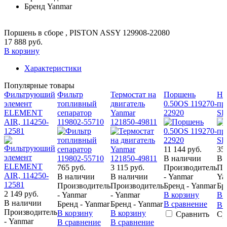
Бренд
Yanmar
Поршень в сборе , PISTON ASSY 129908-22080
17 888 руб.
В корзину
Характеристики
Популярные товары
Фильтруюший
Фильтр
Термостат на
Поршень
На
элемент
топливный
двигатель
0.50OS 119270-
пр
ELEMENT
сепаратор
Yanmar
22920
SE
AIR, 114250-
119802-55710
121850-49811
12581
11 144 руб.
35
В наличии
В 
765 руб.
3 115 руб.
Производитель
Пр
В наличии
В наличии
- Yanmar
Ya
Производитель
Производитель
Бренд - Yanmar
Бр
2 149 руб.
- Yanmar
- Yanmar
В корзину
В 
В наличии
Бренд - Yanmar
Бренд - Yanmar
В сравнение
В 
Производитель
В корзину
В корзину
Сравнить
Ср
- Yanmar
В сравнение
В сравнение