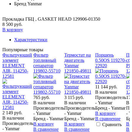
Бренд
Yanmar
Прокладка ГБЦ , GASKET HEAD 129906-01350
8 500 руб.
В корзину
Характеристики
Популярные товары
Фильтруюший
Фильтр
Термостат на
Поршень
По
элемент
топливный
двигатель
0.50OS 119270-
сбо
ELEMENT
сепаратор
Yanmar
22920
PI
AIR, 114250-
119802-55710
121850-49811
12
12581
11 144 руб.
В наличии
765 руб.
3 115 руб.
Производитель
17
В наличии
В наличии
- Yanmar
В 
Производитель
Производитель
Бренд - Yanmar
Пр
2 149 руб.
- Yanmar
- Yanmar
В корзину
- 
В наличии
Бренд - Yanmar
Бренд - Yanmar
В сравнение
Бр
Производитель
В корзину
В корзину
В 
Сравнить
- Yanmar
В сравнение
В сравнение
В 