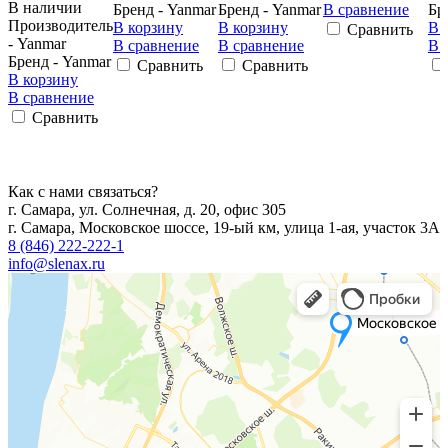
В наличии
Бренд - Yanmar
Бренд - Yanmar
В сравнение
Бр
Производитель
В корзину
В корзину
В 
Сравнить
- Yanmar
В сравнение
В сравнение
В 
Бренд - Yanmar
Сравнить
Сравнить
В корзину
В сравнение
Сравнить
Как с нами связаться?
г. Самара, ул. Солнечная, д. 20, офис 305
г. Самара, Московское шоссе, 19-ый км, улица 1-ая, участок 3А
8 (846) 222-222-1
info@slenax.ru