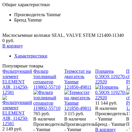
Общие характеристики
Производитель
Yanmar
Бренд
Yanmar
Маслосъемные колпаки SEAL, VALVE STEM 121400-11340
0 руб.
В корзину
Характеристики
Популярные товары
Фильтруюший
Фильтр
Термостат на
Поршень
По
элемент
топливный
двигатель
0.50OS 119270-
сбо
ELEMENT
сепаратор
Yanmar
22920
PI
AIR, 114250-
119802-55710
121850-49811
12
12581
11 144 руб.
В наличии
765 руб.
3 115 руб.
Производитель
17
В наличии
В наличии
- Yanmar
В 
Производитель
Производитель
Бренд - Yanmar
Пр
2 149 руб.
- Yanmar
- Yanmar
В корзину
- 