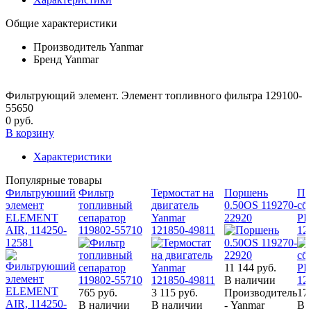
Общие характеристики
Производитель
Yanmar
Бренд
Yanmar
Фильтрующий элемент. Элемент топливного фильтра 129100-
55650
0 руб.
В корзину
Характеристики
Популярные товары
Фильтруюший
Фильтр
Термостат на
Поршень
По
элемент
топливный
двигатель
0.50OS 119270-
сбо
ELEMENT
сепаратор
Yanmar
22920
PI
AIR, 114250-
119802-55710
121850-49811
12
12581
11 144 руб.
В наличии
765 руб.
3 115 руб.
Производитель
17
В наличии
В наличии
- Yanmar
В 