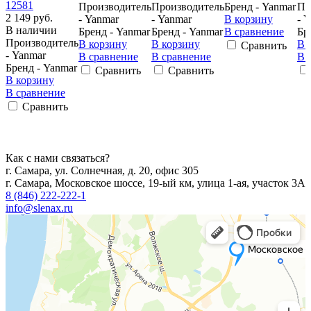
Производитель
Производитель
Бренд - Yanmar
Пр
2 149 руб.
- Yanmar
- Yanmar
В корзину
- 
В наличии
Бренд - Yanmar
Бренд - Yanmar
В сравнение
Бр
Производитель
В корзину
В корзину
В 
Сравнить
- Yanmar
В сравнение
В сравнение
В 
Бренд - Yanmar
Сравнить
Сравнить
В корзину
В сравнение
Сравнить
Как с нами связаться?
г. Самара, ул. Солнечная, д. 20, офис 305
г. Самара, Московское шоссе, 19-ый км, улица 1-ая, участок 3А
8 (846) 222-222-1
info@slenax.ru