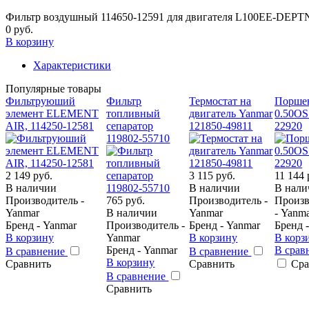
Фильтр воздушный 114650-12591 для двигателя L100EE-DEP
0 руб.
В корзину
Характеристики
Популярные товары
Фильтруюший
Фильтр
Термостат на
Порше
элемент ELEMENT
топливный
двигатель Yanmar
0.50OS
AIR, 114250-12581
сепаратор
121850-49811
22920
119802-55710
2 149 руб.
3 115 руб.
11 144 
В наличии
В наличии
В нали
Производитель -
765 руб.
Производитель -
Произв
Yanmar
В наличии
Yanmar
- Yanm
Бренд - Yanmar
Производитель -
Бренд - Yanmar
Бренд 
В корзину
Yanmar
В корзину
В корз
Бренд - Yanmar
В срав
В сравнение
В сравнение
В корзину
Сравнить
Сравнить
Сра
В сравнение
Сравнить