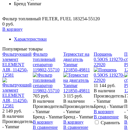
Бренд
Yanmar
Фильтр топливный FILTER, FUEL 183254-55120
0 руб.
В корзину
Характеристики
Популярные товары
Фильтруюший
Фильтр
Термостат на
Поршень
По
элемент
топливный
двигатель
0.50OS 119270-
сбо
ELEMENT
сепаратор
Yanmar
22920
PI
AIR, 114250-
119802-55710
121850-49811
12
12581
11 144 руб.
В наличии
765 руб.
3 115 руб.
Производитель
17
В наличии
В наличии
- Yanmar
В 
Производитель
Производитель
Бренд - Yanmar
Пр
2 149 руб.
- Yanmar
- Yanmar
В корзину
- 
В наличии
Бренд - Yanmar
Бренд - Yanmar
В сравнение
Бр
Производитель
В корзину
В корзину
В 
Сравнить
- Yanmar
В сравнение
В сравнение
В 