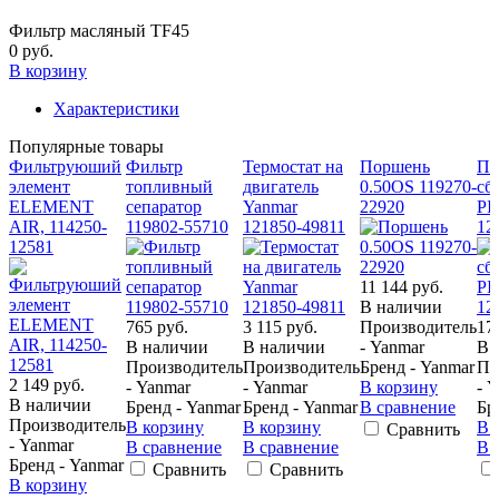
Фильтр масляный TF45
0 руб.
В корзину
Характеристики
Популярные товары
Фильтруюший
Фильтр
Термостат на
Поршень
По
элемент
топливный
двигатель
0.50OS 119270-
сбо
ELEMENT
сепаратор
Yanmar
22920
PI
AIR, 114250-
119802-55710
121850-49811
12
12581
11 144 руб.
В наличии
765 руб.
3 115 руб.
Производитель
17
В наличии
В наличии
- Yanmar
В 
Производитель
Производитель
Бренд - Yanmar
Пр
2 149 руб.
- Yanmar
- Yanmar
В корзину
- 
В наличии
Бренд - Yanmar
Бренд - Yanmar
В сравнение
Бр
Производитель
В корзину
В корзину
В 
Сравнить
- Yanmar
В сравнение
В сравнение
В 
Бренд - Yanmar
Сравнить
Сравнить
В корзину