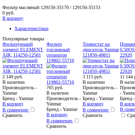
Фильтр масляный 129150-35170 / 129150-35153
0 руб.
В корзину
Характеристики
Популярные товары
Фильтруюший
Фильтр
Термостат на
Порше
элемент ELEMENT
топливный
двигатель Yanmar
0.50OS
AIR, 114250-12581
сепаратор
121850-49811
22920
119802-55710
2 149 руб.
3 115 руб.
11 144 
В наличии
В наличии
В нали
Производитель -
765 руб.
Производитель -
Произв
Yanmar
В наличии
Yanmar
- Yanm
Бренд - Yanmar
Производитель -
Бренд - Yanmar
Бренд 
В корзину
Yanmar
В корзину
В корз
Бренд - Yanmar
В срав
В сравнение
В сравнение
В корзину
Сравнить
Сравнить
Сра
В сравнение
Сравнить