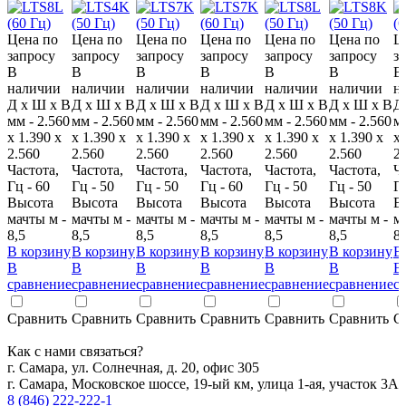
Цена по
Цена по
Цена по
Цена по
Цена по
Цена по
Ц
запросу
запросу
запросу
запросу
запросу
запросу
з
В
В
В
В
В
В
В
наличии
наличии
наличии
наличии
наличии
наличии
н
Д x Ш x В
Д x Ш x В
Д x Ш x В
Д x Ш x В
Д x Ш x В
Д x Ш x В
Д
мм - 2.560
мм - 2.560
мм - 2.560
мм - 2.560
мм - 2.560
мм - 2.560
мм
x 1.390 x
x 1.390 x
x 1.390 x
x 1.390 x
x 1.390 x
x 1.390 x
x 
2.560
2.560
2.560
2.560
2.560
2.560
2
Частота,
Частота,
Частота,
Частота,
Частота,
Частота,
Ч
Гц - 60
Гц - 50
Гц - 50
Гц - 60
Гц - 50
Гц - 50
Гц
Высота
Высота
Высота
Высота
Высота
Высота
В
мачты м -
мачты м -
мачты м -
мачты м -
мачты м -
мачты м -
м
8,5
8,5
8,5
8,5
8,5
8,5
8,
В корзину
В корзину
В корзину
В корзину
В корзину
В корзину
В
В
В
В
В
В
В
В
сравнение
сравнение
сравнение
сравнение
сравнение
сравнение
с
Сравнить
Сравнить
Сравнить
Сравнить
Сравнить
Сравнить
С
Как с нами связаться?
г. Самара, ул. Солнечная, д. 20, офис 305
г. Самара, Московское шоссе, 19-ый км, улица 1-ая, участок 3А
8 (846) 222-222-1