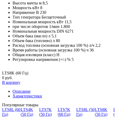
Высота мачты м
8,5
Мощность кВт
8
Напряжение В
230
Тип генератора
Бесщеточный
Номинальная мощность кВт
11,5
при числе оборотов 1/мин
1.800
Номинальная мощность
DIN 6271
Объем бака (масло) л
5,1
Объем бака (топливо) л
80
Расход топлива (основная загрузка 100 %) л/ч
2,2
Время работы (основная загрузка 100 %) ч
36
Общая изоляция (класс)
H
Регулировка напряжения (+/-) %
5
LTS8K (60 Гц)
0 руб.
В корзину
Описание
Характеристики
Популярные товары
LTS8L (60
LTS4K
LTS7K
LTS7K
LTS8L (50
LTS8K
L
Гц)
(50 Гц)
(50 Гц)
(60 Гц)
Гц)
(50 Гц)
(6