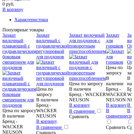
0 руб.
В корзину
Характеристики
Популярные товары
Захват
Захват
Захват вилочный
Захват
Зах
вилочный
вилочный с
для поддонов с
для
ви
плавающий с
гидравлической
поворотным
горшков
Оп
гидравлическим
регулировкой
приспособлением
боковым
для поддонов
смещением для
поддонов
Цена по
Це
запросу
зап
В
В
Цена по запросу
наличии
на
Цена по
В наличии
Бренд -
Бре
запросу
Бренд - WACKER
WACKER
WA
В наличии
NEUSON
NEUSON
NE
Бренд -
В корзину
В корзину
В 
Цена по запросу
WACKER
В
В
В сравнение
В наличии
NEUSON
сравнение
ср
Сравнить
Бренд -
В корзину
WACKER
В сравнение
Сравнить
Ср
NEUSON
Сравнить