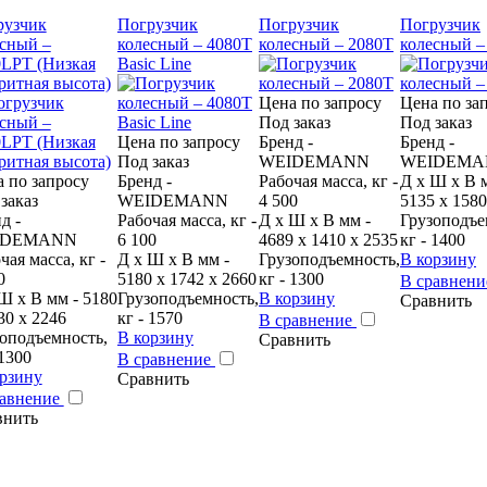
рузчик
Погрузчик
Погрузчик
Погрузчик
сный –
колесный – 4080T
колесный – 2080T
колесный –
0LPT (Низкая
Basic Line
ритная высота)
Цена по запросу
Цена по за
Под заказ
Под заказ
Цена по запросу
Бренд -
Бренд -
Под заказ
WEIDEMANN
WEIDEMA
 по запросу
Бренд -
Рабочая масса, кг -
Д x Ш x В 
заказ
WEIDEMANN
4 500
5135 x 1580
д -
Рабочая масса, кг -
Д x Ш x В мм -
Грузоподъе
IDEMANN
6 100
4689 x 1410 x 2535
кг - 1400
чая масса, кг -
Д x Ш x В мм -
Грузоподъемность,
В корзину
0
5180 x 1742 x 2660
кг - 1300
В сравнен
Ш x В мм - 5180
Грузоподъемность,
В корзину
Сравнить
30 x 2246
кг - 1570
В сравнение
оподъемность,
В корзину
Сравнить
 1300
В сравнение
рзину
Сравнить
равнение
внить