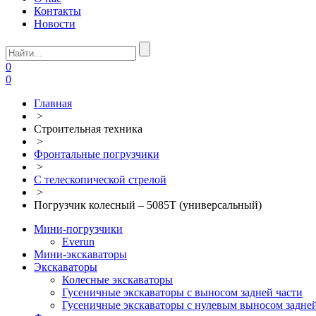
Контакты
Новости
0
0
Главная
>
Строительная техника
>
Фронтальные погрузчики
>
С телескопической стрелой
>
Погрузчик колесный – 5085T (универсальный)
Мини-погрузчики
Everun
Мини-экскаваторы
Экскаваторы
Колесные экскаваторы
Гусеничные экскаваторы с выносом задней части
Гусеничные экскаваторы с нулевым выносом задней