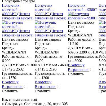
Популярные товары
Погрузчик
Погрузчик
Погрузчик
Пог
колесный –
колесный –
колесный – 9580T
коле
4080LPT (Низкая
2080LPT (Низкая
308
габаритная высота)
габаритная высота)
габа
Цена по запросу
Под заказ
Бренд -
WEIDEMANN
Цена по запросу
Цена по запросу
Рабочая масса, кг -
Цена
Под заказ
Под заказ
11 210
Под 
Бренд -
Бренд -
Д x Ш x В мм -
Брен
WEIDEMANN
WEIDEMANN
6090 x 2390 x 3110
WE
Рабочая масса, кг -
Рабочая масса, кг -
Грузоподъемность,
Рабо
6 000
4 400
кг - 3000
5 00
Д x Ш x В мм - 5180
Д x Ш x В мм - 4630
В корзину
Д x 
x 1742 x 2532
x 1415 x 2190
x 15
В сравнение
Грузоподъемность,
Грузоподъемность,
Груз
Сравнить
кг - 1570
кг - 1200
кг -
В корзину
В корзину
В ко
В сравнение
В сравнение
В с
Сравнить
Сравнить
Сра
Как с нами связаться?
г. Самара, ул. Солнечная, д. 20, офис 305