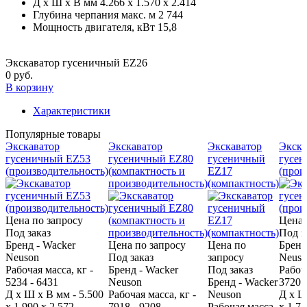
Д x Ш x В мм
4.266 x 1.570 x 2.414
Глубина черпания макс. м
2 744
Мощность двигателя, кВт
15,8
Экскаватор гусеничный EZ26
0 руб.
В корзину
Характеристики
Популярные товары
Экскаватор
Экскаватор
Экскаватор
Экска
гусеничный EZ53
гусеничный EZ80
гусеничный
гусе
(производительность)
(компактность и
EZ17
(прои
производительность)
(компактность)
Цена по запросу
Цена 
Под заказ
Под з
Бренд - Wacker
Цена по запросу
Цена по
Бренд
Neuson
Под заказ
запросу
Neuso
Рабочая масса, кг -
Бренд - Wacker
Под заказ
Рабоча
5234 - 6431
Neuson
Бренд - Wacker
3720 
Д x Ш x В мм - 5.500
Рабочая масса, кг -
Neuson
Д x Ш
x 1.990 x 2.572
7918 - 9208
Рабочая масса,
x 1.75