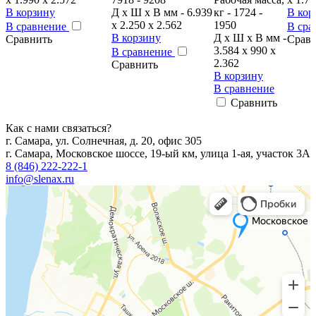
В корзину
Д x Ш x В мм - 6.939
кг - 1724 -
В кор
x 2.250 x 2.562
1950
В сравнение
В сра
В корзину
Д x Ш x В мм -
Сравнить
Срав
3.584 x 990 x
В сравнение
2.362
Сравнить
В корзину
В сравнение
Сравнить
Как с нами связаться?
г. Самара, ул. Солнечная, д. 20, офис 305
г. Самара, Московское шоссе, 19-ый км, улица 1-ая, участок 3А
8 (846) 222-222-1
info@slenax.ru