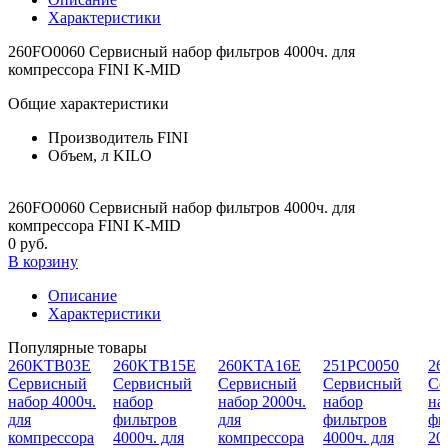
Характеристики
260FO0060 Сервисный набор фильтров 4000ч. для
компрессора FINI K-MID
Общие характеристики
Производитель
FINI
Объем, л
KILO
260FO0060 Сервисный набор фильтров 4000ч. для
компрессора FINI K-MID
0 руб.
В корзину
Описание
Характеристики
Популярные товары
260KTB03E
260KTB15E
260KTA16E
251PC0050
26
Cервисный
Сервисный
Cервисный
Сервисный
Се
набор 4000ч.
набор
набор 2000ч.
набор
на
для
фильтров
для
фильтров
фи
компрессора
4000ч. для
компрессора
4000ч. для
20