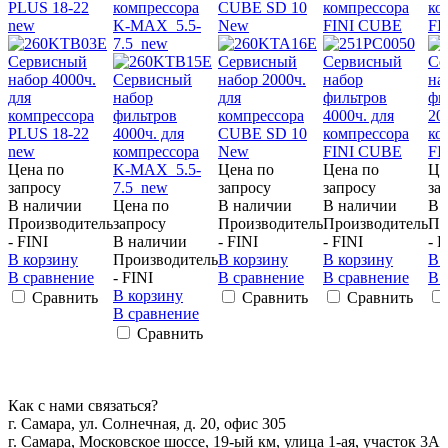
PLUS 18-22
компрессора
CUBE SD 10
компрессора
ко
new
K-MAX 5.5-
New
FINI CUBE
FI
7.5 new
Цена по
Цена по
Цена по
Це
запросу
запросу
запросу
за
В наличии
Цена по
В наличии
В наличии
В 
Производитель
запросу
Производитель
Производитель
Пр
- FINI
В наличии
- FINI
- FINI
- F
В корзину
Производитель
В корзину
В корзину
В 
В сравнение
- FINI
В сравнение
В сравнение
В 
В корзину
Сравнить
Сравнить
Сравнить
В сравнение
Сравнить
Как с нами связаться?
г. Самара, ул. Солнечная, д. 20, офис 305
г. Самара, Московское шоссе, 19-ый км, улица 1-ая, участок 3А