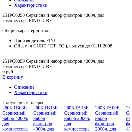
Характеристики
251PC0050 Сервисный набор фильтров 4000ч. для
компрессора FINI CUBE
Общие характеристики
Производитель
FINI
Объем, л
CUBE ( ET_FC ), выпуск до 01.11.2008
251PC0050 Сервисный набор фильтров 4000ч. для
компрессора FINI CUBE
0 руб.
В корзину
Описание
Характеристики
Популярные товары
260KTB03E
260KTB15E
260KTA16E
260KTA00E
26
Cервисный
Сервисный
Cервисный
Сервисный
Се
набор 4000ч.
набор
набор 2000ч.
набор
на
для
фильтров
для
фильтров
фи
компрессора
4000ч. для
компрессора
2000ч. для
40