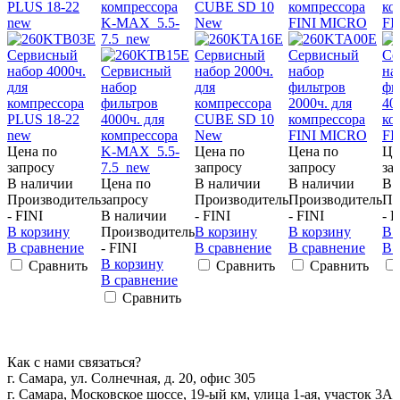
PLUS 18-22
компрессора
CUBE SD 10
компрессора
ко
new
K-MAX 5.5-
New
FINI MICRO
FI
7.5 new
Цена по
Цена по
Цена по
Це
запросу
запросу
запросу
за
В наличии
Цена по
В наличии
В наличии
В 
Производитель
запросу
Производитель
Производитель
Пр
- FINI
В наличии
- FINI
- FINI
- F
В корзину
Производитель
В корзину
В корзину
В 
В сравнение
- FINI
В сравнение
В сравнение
В 
В корзину
Сравнить
Сравнить
Сравнить
В сравнение
Сравнить
Как с нами связаться?
г. Самара, ул. Солнечная, д. 20, офис 305
г. Самара, Московское шоссе, 19-ый км, улица 1-ая, участок 3А