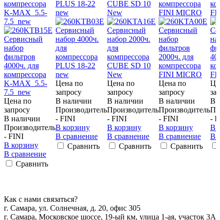
компрессора
PLUS 18-22
CUBE SD 10
компрессора
ко
K-MAX 5.5-
new
New
FINI MICRO
FI
7.5 new
Цена по
Цена по
Цена по
Це
запросу
запросу
запросу
за
Цена по
В наличии
В наличии
В наличии
В 
запросу
Производитель
Производитель
Производитель
Пр
В наличии
- FINI
- FINI
- FINI
- F
Производитель
В корзину
В корзину
В корзину
В 
- FINI
В сравнение
В сравнение
В сравнение
В 
В корзину
Сравнить
Сравнить
Сравнить
В сравнение
Сравнить
Как с нами связаться?
г. Самара, ул. Солнечная, д. 20, офис 305
г. Самара, Московское шоссе, 19-ый км, улица 1-ая, участок 3А