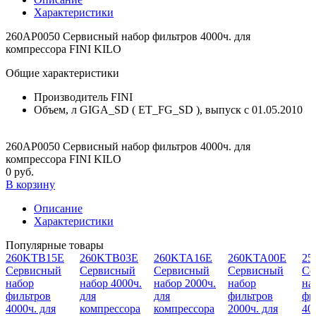
Характеристики
260AP0050 Сервисный набор фильтров 4000ч. для
компрессора FINI KILO
Общие характеристики
Производитель
FINI
Объем, л
GIGA_SD ( ET_FG_SD ), выпуск с 01.05.2010
260AP0050 Сервисный набор фильтров 4000ч. для
компрессора FINI KILO
0 руб.
В корзину
Описание
Характеристики
Популярные товары
260KTB15E
260KTB03E
260KTA16E
260KTA00E
25
Сервисный
Cервисный
Cервисный
Сервисный
Се
набор
набор 4000ч.
набор 2000ч.
набор
на
фильтров
для
для
фильтров
фи
4000ч. для
компрессора
компрессора
2000ч. для
40