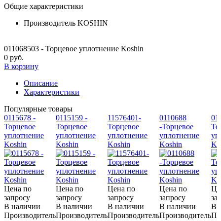
Общие характеристики
Производитель
KOSHIN
011068503 - Торцевое уплотнение Koshin
0 руб.
В корзину
Описание
Характеристики
Популярные товары
0115678 -
0115159 -
11576401-
0110688
01
Торцевое
Торцевое
Торцевое
-Торцевое
То
уплотнение
уплотнение
уплотнение
уплотнение
уп
Koshin
Koshin
Koshin
Koshin
Ko
Цена по
Цена по
Цена по
Цена по
Це
запросу
запросу
запросу
запросу
за
В наличии
В наличии
В наличии
В наличии
В 
Производитель
Производитель
Производитель
Производитель
Пр