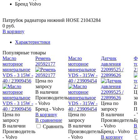
Бренд
Volvo
Патрубок радиатора нижний HOSE 21043284
0 руб.
В корзину
Характеристики
Популярные товары
Масло
Ремень
Масло
Датчик
Фи
моторное
20592177
моторное
давления
то
минеральное
минеральное
22099525 /
21
VDS - 3 15W -
VDS - 315W -
22899626
40 / 23909456
Цена по
40 / 23909454
запросу
В наличии
Це
Производитель
за
- Volvo
Цена по
В 
Бренд - Volvo
запросу
Пр
Цена по
В корзину
Цена по
В наличии
- 
запросу
В сравнение
запросу
Производитель
Бр
В наличии
В наличии
- Volvo
В 
Сравнить
Производитель
Производитель
Бренд - Volvo
В 
- Volvo
- Volvo
В корзину