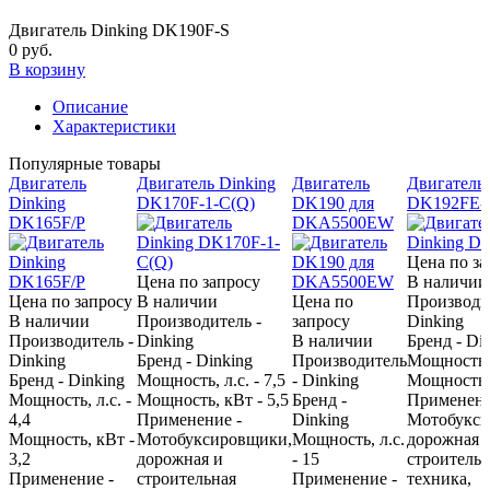
Двигатель Dinking DK190F-S
0 руб.
В корзину
Описание
Характеристики
Популярные товары
Двигатель
Двигатель Dinking
Двигатель
Двигатель 
Dinking
DK170F-1-C(Q)
DK190 для
DK192FE-
DK165F/P
DKA5500EW
Цена по за
Цена по запросу
В наличии
Цена по запросу
В наличии
Цена по
Производит
В наличии
Производитель -
запросу
Dinking
Производитель -
Dinking
В наличии
Бренд - Di
Dinking
Бренд - Dinking
Производитель
Мощность, 
Бренд - Dinking
Мощность, л.с. - 7,5
- Dinking
Мощность, 
Мощность, л.с. -
Мощность, кВт - 5,5
Бренд -
Применени
4,4
Применение -
Dinking
Мотобукси
Мощность, кВт -
Мотобуксировщики,
Мощность, л.с.
дорожная 
3,2
дорожная и
- 15
строительн
Применение -
строительная
Применение -
техника,