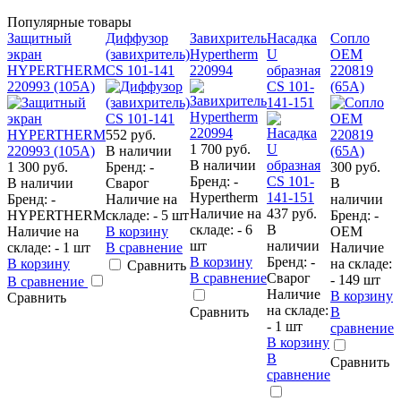
Популярные товары
Защитный
Диффузор
Завихритель
Насадка
Сопло
экран
(завихритель)
Hypertherm
U
ОЕМ
HYPERTHERM
CS 101-141
220994
образная
220819
2
220993 (105А)
CS 101-
(65A)
141-151
552 руб.
1
1 700 руб.
В наличии
В наличии
1 300 руб.
Бренд: -
300 руб.
Бренд: -
В наличии
Сварог
В
Б
Hypertherm
Бренд: -
Наличие на
наличии
Наличие на
437 руб.
HYPERTHERM
складе: - 5 шт
Бренд: -
складе: - 6
В
Наличие на
В корзину
OEM
н
шт
наличии
складе: - 1 шт
В сравнение
Наличие
-
В корзину
Бренд: -
В корзину
на складе:
В
Сравнить
В сравнение
Сварог
- 149 шт
В сравнение
Наличие
В корзину
с
Сравнить
на складе:
Сравнить
В
- 1 шт
сравнение
В корзину
В
Сравнить
сравнение